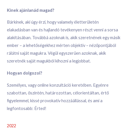
Kinek ajánlanád magad?
Bárkinek, aki úgy érzi, hogy valamely életterületén
elakadásban van és hajlandó tevékenyen részt venni a sorsa
alakításában. Továbbá azoknak is, akik szeretnének egy másik
ember – a lehetőségekhez mérten objektív – nézőpontjából
rálátni saját magukra. Végül egyszerűen azoknak, akik
szeretnék saját magukból kihozni a legjobbat.
Hogyan dolgozol?
Személyes, vagy online konzultáció keretében. Egyénre
szabottan, őszintén, határozottan, célorientáltan, értő
figyelemmel, kissé provokatív hozzáállással, és ami a
legfontosabb: Érted!
2022