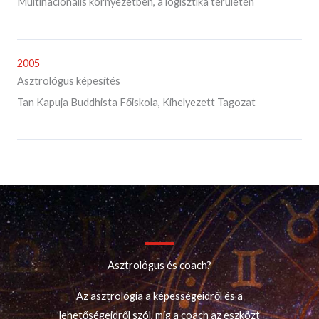
Multinacionális környezetben, a logisztika területén
2005
Asztrológus képesítés
Tan Kapuja Buddhista Főiskola, Kihelyezett Tagozat
Asztrológus és coach?
Az asztrológia a képességeidről és a
lehetőségeidről szól, míg a coach az eszközt