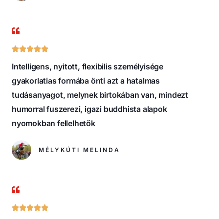
o
u
t
R





o
a
f
Intelligens, nyitott, flexibilis személyisége
t
5
gyakorlatias formába önti azt a hatalmas
e
tudásanyagot, melynek birtokában van, mindezt
d
humorral fuszerezi, igazi buddhista alapok
5
nyomokban fellelhetők
o
u
MÉLYKÚTI MELINDA
t
o
f
5
R




