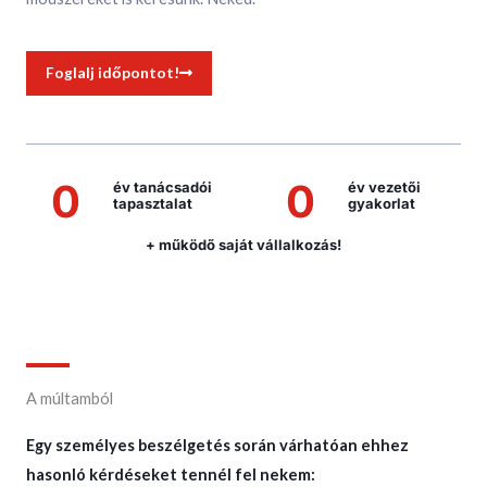
Foglalj időpontot!
0
0
év tanácsadói
év vezetői
tapasztalat
gyakorlat
+ működő saját vállalkozás!
A múltamból
Egy személyes beszélgetés során várhatóan ehhez
hasonló kérdéseket tennél fel nekem: