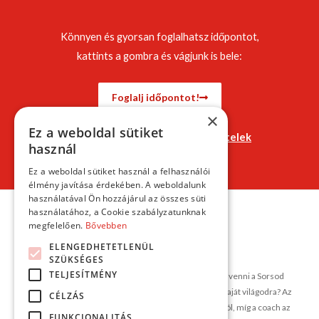
Könnyen és gyorsan foglalhatsz időpontot,
kattints a gombra és vágjunk is bele:
Foglalj időpontot!
×
Ez a weboldal sütiket
Jelentkezési és lemondási feltételek
használ
Ez a weboldal sütiket használ a felhasználói
élmény javítása érdekében. A weboldalunk
használatával Ön hozzájárul az összes süti
használatához, a Cookie szabályzatunknak
megfelelően.
Bővebben
ELENGEDHETETLENÜL
SZÜKSÉGES
TELJESÍTMÉNY
Elakadásod van, és hajlandó vagy tevékenyen részt venni a Sorsod
alakításában? Szeretnél egy új szemszögből rálátni a saját világodra? Az
CÉLZÁS
asztrológia a képességeidről és a lehetőségeidről szól, míg a coach az
FUNKCIONALITÁS