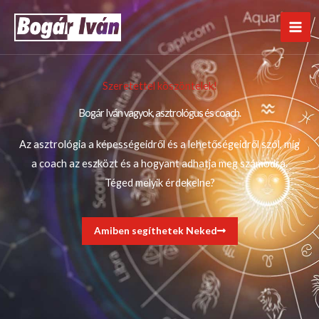
Skip
to
content
Szeretettel köszöntelek!
Bogár Iván vagyok, asztrológus és coach.
Az asztrológia a képességeidről és a lehetőségeidről szól, míg
a coach az eszközt és a hogyant adhatja meg számodra.
Téged melyik érdekelne?
Amiben segíthetek Neked