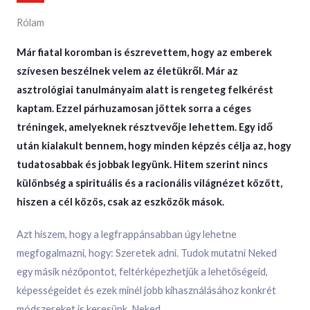
Rólam
Már fiatal koromban is észrevettem, hogy az emberek
szívesen beszélnek velem az életükről. Már az
asztrológiai tanulmányaim alatt is rengeteg felkérést
kaptam. Ezzel párhuzamosan jöttek sorra a céges
tréningek, amelyeknek résztvevője lehettem. Egy idő
után kialakult bennem, hogy minden képzés célja az, hogy
tudatosabbak és jobbak legyünk. Hitem szerint nincs
különbség a spirituális és a racionális világnézet között,
hiszen a cél közös, csak az eszközök mások.
Azt hiszem, hogy a legfrappánsabban úgy lehetne
megfogalmazni, hogy: Szeretek adni. Tudok mutatni Neked
egy másik nézőpontot, feltérképezhetjük a lehetőségeid,
képességeidet és ezek minél jobb kihasználásához konkrét
módszereket is keresünk. Neked.