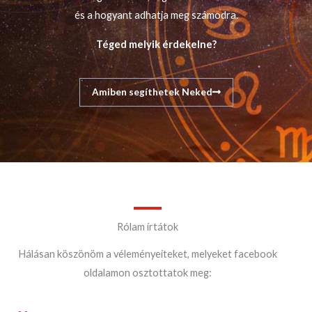
és a hogyant adhatja meg számodra.
Téged melyik érdekelne?
Amiben segíthetek Neked
Rólam írtátok
Hálásan köszönöm a véleményeiteket, melyeket facebook
oldalamon osztottatok meg: