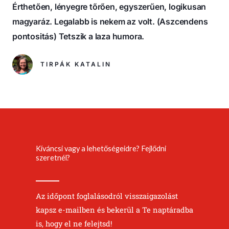
a
Érthetően, lényegre tőrően, egyszerűen, logikusan
t
magyaráz. Legalabb is nekem az volt. (Aszcendens
e
pontositás) Tetszik a laza humora.
d
5
TIRPÁK KATALIN
o
u
t
o
f
5
Kíváncsi vagy a lehetőségeidre? Fejlődni
szeretnél?
Az időpont foglalásodról visszaigazolást
kapsz e-mailben és bekerül a Te naptáradba
is, hogy el ne felejtsd!