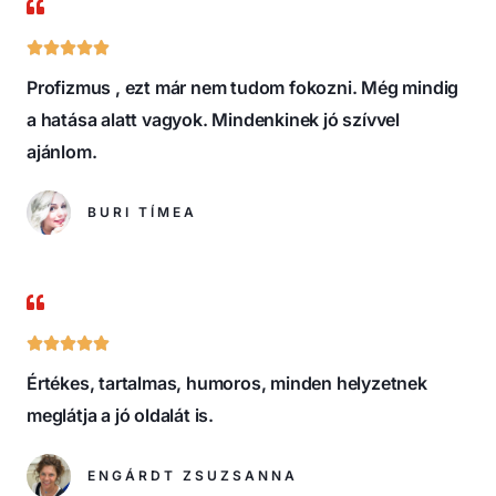
R





a
Profizmus , ezt már nem tudom fokozni. Még mindig
t
a hatása alatt vagyok. Mindenkinek jó szívvel
e
ajánlom.
d
5
BURI TÍMEA
o
u
t
o
R





f
a
5
Értékes, tartalmas, humoros, minden helyzetnek
t
meglátja a jó oldalát is.
e
d
ENGÁRDT ZSUZSANNA
5